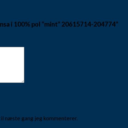
ransa i 100% pol “mint” 20615714-204774”
til næste gang jeg kommenterer.