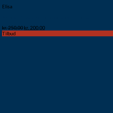
Elisa
Akila stumpebuks fra Soya, elastik i talje.
kr.
250,00
kr.
200,00
Tilbud