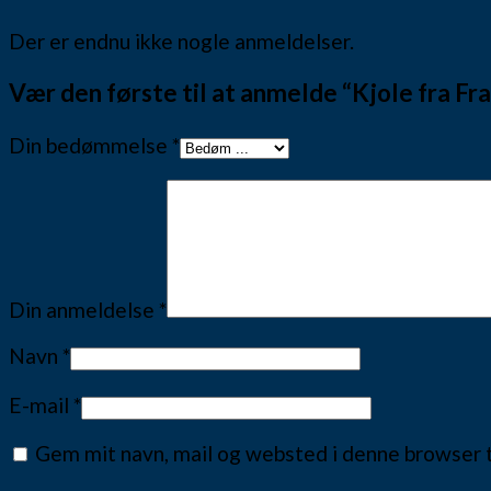
Der er endnu ikke nogle anmeldelser.
Vær den første til at anmelde “Kjole fra F
Din bedømmelse
*
Din anmeldelse
*
Navn
*
E-mail
*
Gem mit navn, mail og websted i denne browser 