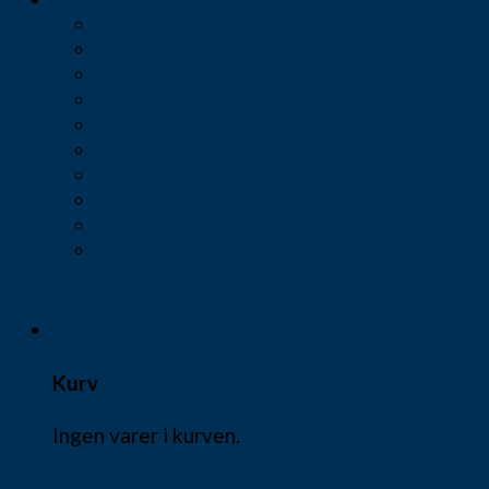
Åbningstider
Billeder fra butik
Hvorfor vælge os
Personalet
Det siger vores kunder
Find vej
Seneste nyt
Kontakt
Privatlivspolitik
Handelsbetingelser
0
Kurv
Ingen varer i kurven.