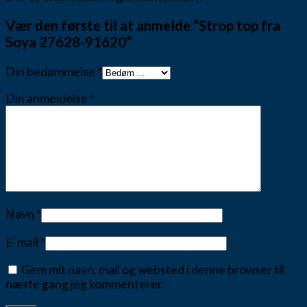
Vær den første til at anmelde “Strop top fra
Soya 27628-91620”
Din bedømmelse
*
Din anmeldelse
*
Navn
*
E-mail
*
Gem mit navn, mail og websted i denne browser til
næste gang jeg kommenterer.