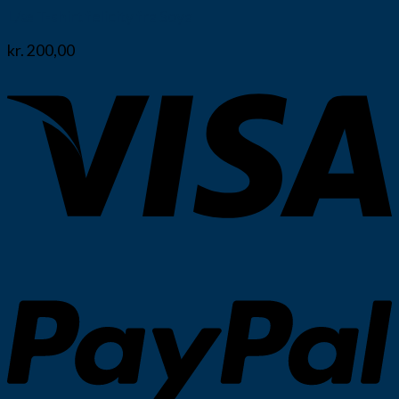
L/æ T-shirt felicity fra Soya
kr.
200,00