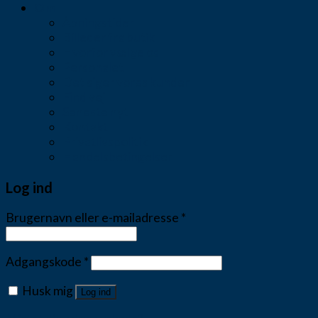
Om
Åbningstider
Billeder fra butik
Hvorfor vælge os
Personalet
Det siger vores kunder
Find vej
Seneste nyt
Kontakt
Privatlivspolitik
Handelsbetingelser
Log ind
Brugernavn eller e-mailadresse
*
Adgangskode
*
Husk mig
Log ind