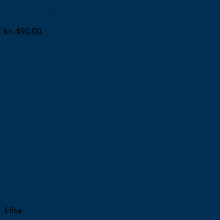
herre smutters
kr.
450,00
Vis
Elisa