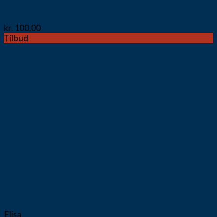
4-PK trusser ass fv.
kr.
100,00
Tilbud
Vis
Elisa