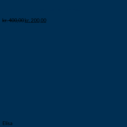
Strik fra Fransa med hætte, viskose/pol
kr.
400,00
kr.
200,00
Vis
Elisa