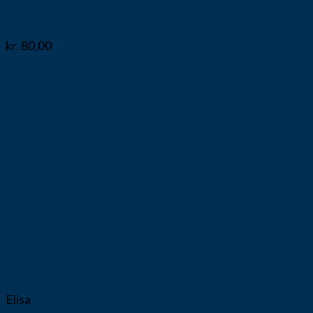
Strømpebuks microfiber
kr.
80,00
Vis
Elisa