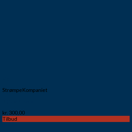
Vis
StrømpeKompaniet
IQ Sox 7-pack
kr.
300,00
Tilbud