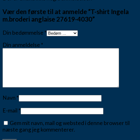
Vær den første til at anmelde “T-shirt Ingela
m.broderi anglaise 27619-4030”
Din bedømmelse
*
Din anmeldelse
*
Navn
*
E-mail
*
Gem mit navn, mail og websted i denne browser til
næste gang jeg kommenterer.