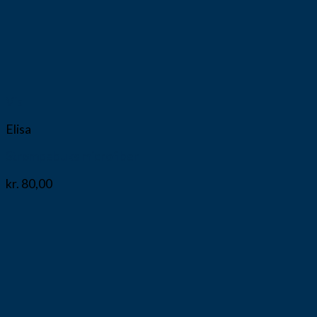
Vis
Elisa
Strømpebuks microfiber
kr.
80,00