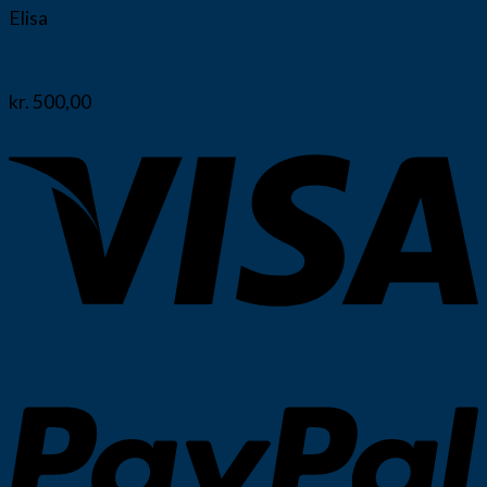
Elisa
Zalin buks Fransa Plus
kr.
500,00