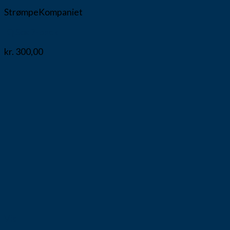
StrømpeKompaniet
IQ Sox 7-pack
kr.
300,00
Vis