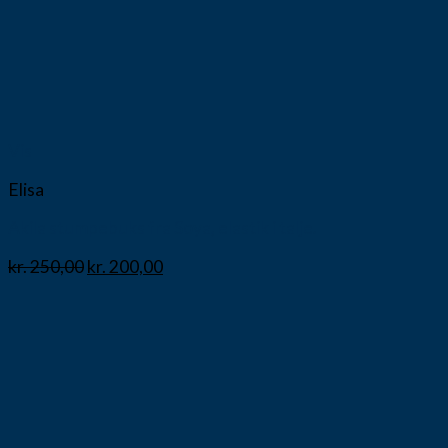
Vis
Elisa
Akila stumpebuks fra Soya, elastik i talje.
kr.
250,00
kr.
200,00