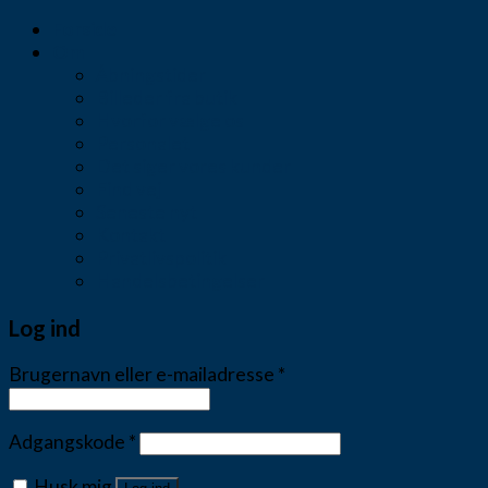
Forside
Om
Åbningstider
Billeder fra butik
Hvorfor vælge os
Personalet
Det siger vores kunder
Find vej
Seneste nyt
Kontakt
Privatlivspolitik
Handelsbetingelser
Log ind
Brugernavn eller e-mailadresse
*
Adgangskode
*
Husk mig