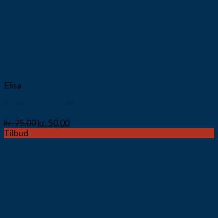
Vis
Elisa
STRAM OP TRUSSER
kr.
75,00
kr.
50,00
Tilbud