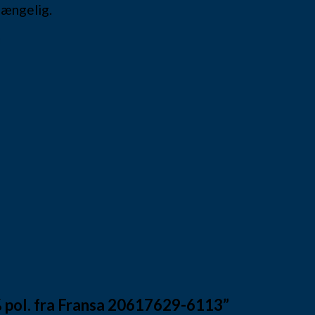
lgængelig.
a
% pol. fra Fransa 20617629-6113”