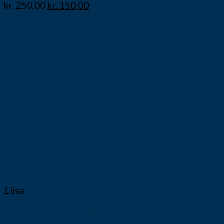
kr.
250,00
kr.
150,00
Vis
Elisa
Denim Capri med lårlomme