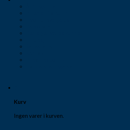
Åbningstider
Billeder fra butik
Hvorfor vælge os
Personalet
Det siger vores kunder
Find vej
Seneste nyt
Kontakt
Privatlivspolitik
Handelsbetingelser
0
Kurv
Ingen varer i kurven.