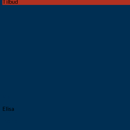
Tilbud
Vis
Elisa
Bælte