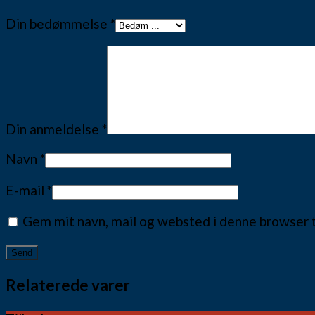
Din bedømmelse
*
Din anmeldelse
*
Navn
*
E-mail
*
Gem mit navn, mail og websted i denne browser 
Relaterede varer