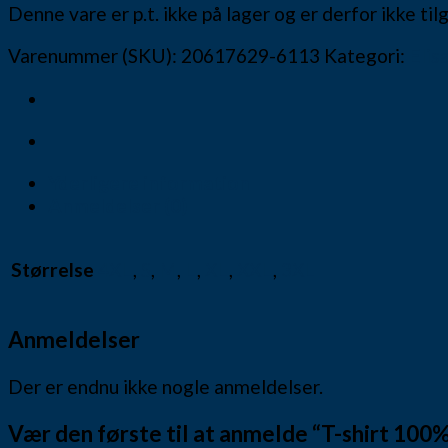
Denne vare er p.t. ikke på lager og er derfor ikke ti
Varenummer (SKU):
20617629-6113
Kategori:
Elis
Yderligere information
Anmeldelser (0)
Størrelse
4XL
,
S
,
M
,
L
,
XL
,
XXL
,
3XL
Anmeldelser
Der er endnu ikke nogle anmeldelser.
Vær den første til at anmelde “T-shirt 100