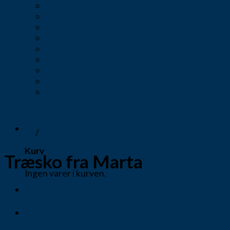
Billeder fra butik
Hvorfor vælge os
Personalet
Det siger vores kunder
Find vej
Seneste nyt
Kontakt
Privatlivspolitik
Handelsbetingelser
0
Forside
/
Elisa
Kurv
Træsko fra Marta
Ingen varer i kurven.