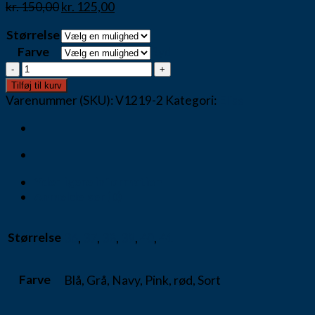
kr.
150,00
kr.
125,00
Størrelse
Farve
Ryd
Træsko
fra
Tilføj til kurv
Marta
Varenummer (SKU):
V1219-2
Kategori:
Elisa
antal
Yderligere information
Anmeldelser (0)
Størrelse
36
,
37
,
38
,
39
,
40
,
41
Farve
Blå, Grå, Navy, Pink, rød, Sort